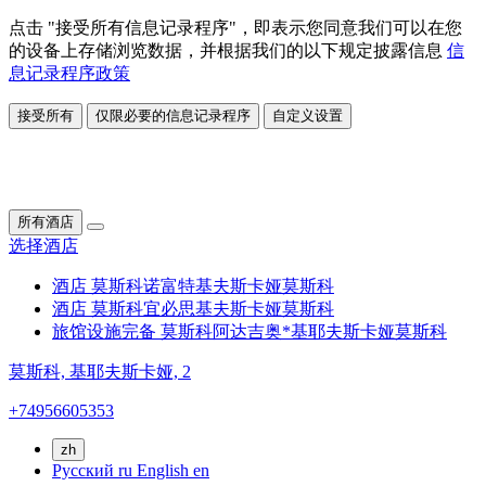
点击 "接受所有信息记录程序"，即表示您同意我们可以在您
的设备上存储浏览数据，并根据我们的以下规定披露信息
信
息记录程序政策
接受所有
仅限必要的信息记录程序
自定义设置
所有酒店
选择酒店
酒店 莫斯科诺富特基夫斯卡娅
莫斯科
酒店 莫斯科宜必思基夫斯卡娅
莫斯科
旅馆设施完备 莫斯科阿达吉奥*基耶夫斯卡娅
莫斯科
莫斯科,
基耶夫斯卡娅, 2
+74956605353
zh
Русский
ru
English
en