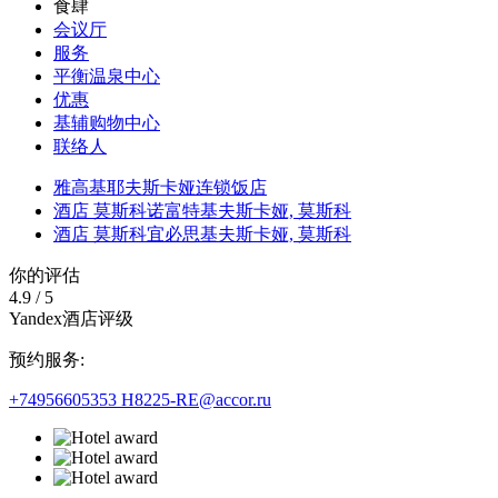
食肆
会议厅
服务
平衡温泉中心
优惠
基辅购物中心
联络人
雅高基耶夫斯卡娅连锁饭店
酒店 莫斯科诺富特基夫斯卡娅,
莫斯科
酒店 莫斯科宜必思基夫斯卡娅,
莫斯科
你的评估
4.9
/
5
Yandex酒店评级
预约服务:
+74956605353
H8225-RE@accor.ru