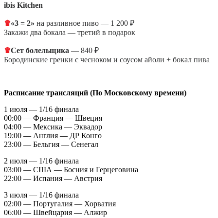
ibis Kitchen
♛
«3 = 2»
на разливное пиво — 1 200 ₽
Закажи два бокала — третий в подарок
♛
Сет болельщика
— 840 ₽
Бородинские гренки с чесноком и соусом айоли + бокал пива
Расписание трансляций (По Московскому времени)
1 июля — 1/16 финала
00:00 — Франция — Швеция
04:00 — Мексика — Эквадор
19:00 — Англия — ДР Конго
23:00 — Бельгия — Сенегал
2 июля — 1/16 финала
03:00 — США — Босния и Герцеговина
22:00 — Испания — Австрия
3 июля — 1/16 финала
02:00 — Португалия — Хорватия
06:00 — Швейцария — Алжир