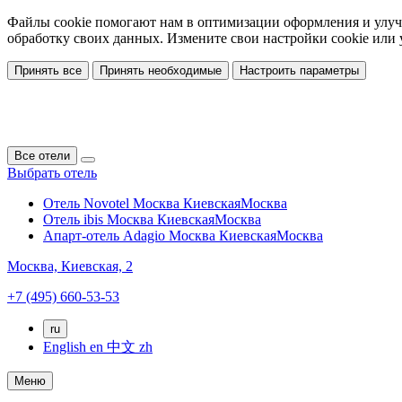
Файлы cookie помогают нам в оптимизации оформления и улучш
обработку своих данных. Измените свои настройки cookie или
Принять все
Принять необходимые
Настроить параметры
Все отели
Выбрать отель
Отель Novotel Москва Киевская
Москва
Отель ibis Москва Киевская
Москва
Апарт-отель Adagio Москва Киевская
Москва
Москва,
Киевская, 2
+7 (495) 660-53-53
ru
English
en
中文
zh
Меню