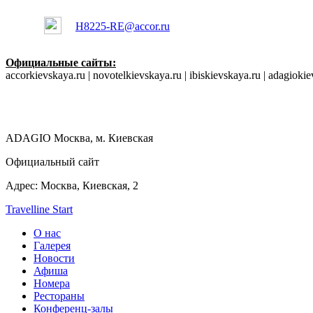
H8225-RE@accor.ru
Официальные сайты:
accorkievskaya.ru | novotelkievskaya.ru | ibiskievskaya.ru | adagioki
ADAGIO
Москва, м. Киевская
Официальный сайт
Адрес:
Москва,
Киевская, 2
Travelline Start
О нас
Галерея
Новости
Афиша
Номера
Рестораны
Конференц-залы