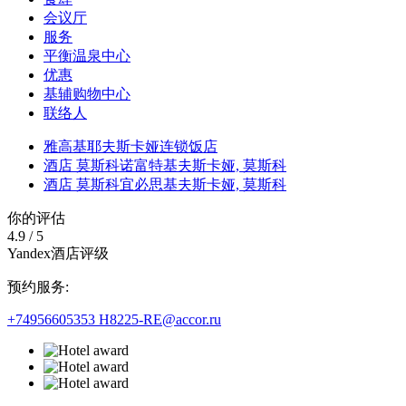
会议厅
服务
平衡温泉中心
优惠
基辅购物中心
联络人
雅高基耶夫斯卡娅连锁饭店
酒店 莫斯科诺富特基夫斯卡娅,
莫斯科
酒店 莫斯科宜必思基夫斯卡娅,
莫斯科
你的评估
4.9
/
5
Yandex酒店评级
预约服务:
+74956605353
H8225-RE@accor.ru