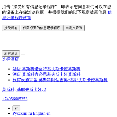
点击 "接受所有信息记录程序"，即表示您同意我们可以在您
的设备上存储浏览数据，并根据我们的以下规定披露信息
信
息记录程序政策
接受所有
仅限必要的信息记录程序
自定义设置
所有酒店
选择酒店
酒店 莫斯科诺富特基夫斯卡娅
莫斯科
酒店 莫斯科宜必思基夫斯卡娅
莫斯科
旅馆设施完备 莫斯科阿达吉奥*基耶夫斯卡娅
莫斯科
莫斯科,
基耶夫斯卡娅, 2
+74956605353
zh
Русский
ru
English
en