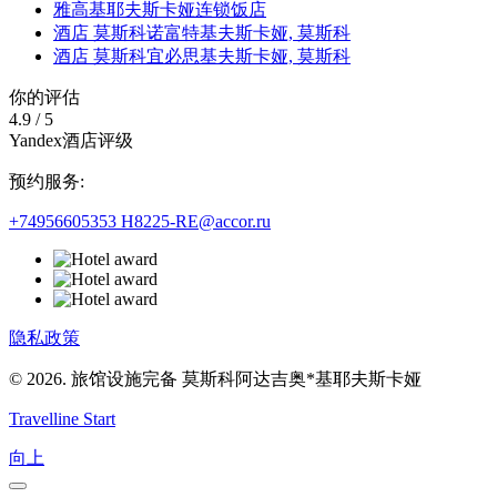
雅高基耶夫斯卡娅连锁饭店
酒店 莫斯科诺富特基夫斯卡娅,
莫斯科
酒店 莫斯科宜必思基夫斯卡娅,
莫斯科
你的评估
4.9
/
5
Yandex酒店评级
预约服务:
+74956605353
H8225-RE@accor.ru
隐私政策
© 2026. 旅馆设施完备 莫斯科阿达吉奥*基耶夫斯卡娅
Travelline Start
向上