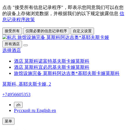
点击 "接受所有信息记录程序"，即表示您同意我们可以在您
的设备上存储浏览数据，并根据我们的以下规定披露信息
信
息记录程序政策
接受所有
仅限必要的信息记录程序
自定义设置
所有酒店
选择酒店
酒店 莫斯科诺富特基夫斯卡娅
莫斯科
酒店 莫斯科宜必思基夫斯卡娅
莫斯科
旅馆设施完备 莫斯科阿达吉奥*基耶夫斯卡娅
莫斯科
莫斯科,
基耶夫斯卡娅, 2
+74956605353
zh
Русский
ru
English
en
菜单